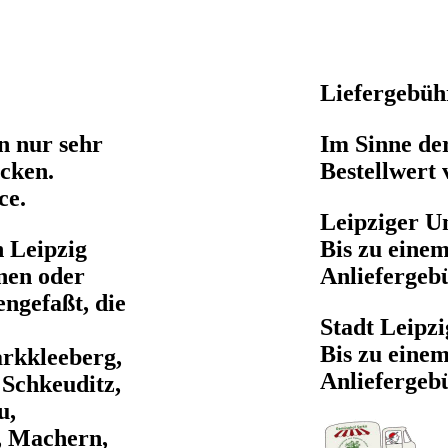
Liefergebüh
n nur sehr
Im Sinne der
icken.
Bestellwert 
ice.
Leipziger U
n Leipzig
Bis zu eine
en oder
Anliefergeb
ngefaßt, die
Stadt Leipzi
Bis zu eine
arkkleeberg,
Anliefergeb
 Schkeuditz,
u,
, Machern,