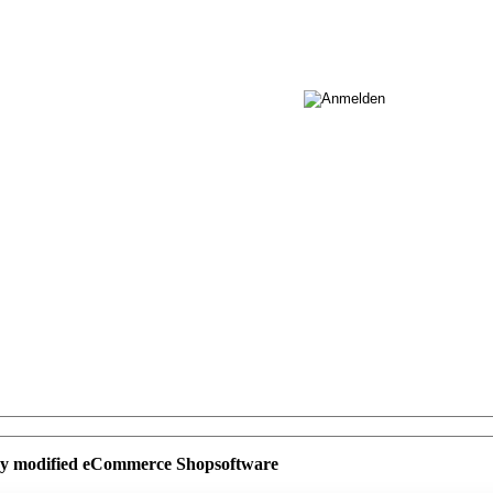
by
mod
ified eCommerce Shopsoftware